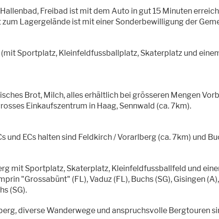
 Hallenbad, Freibad ist mit dem Auto in gut 15 Minuten erreich
t zum Lagergelände ist mit einer Sonderbewilligung der Geme
e (mit Sportplatz, Kleinfeldfussballplatz, Skaterplatz und ei
sches Brot, Milch, alles erhältlich bei grösseren Mengen Vorb
grosses Einkaufszentrum in Haag, Sennwald (ca. 7km).
nd ECs halten sind Feldkirch / Vorarlberg (ca. 7km) und Buch
erg mit Sportplatz, Skaterplatz, Kleinfeldfussballfeld und ei
prin "Grossabünt" (FL), Vaduz (FL), Buchs (SG), Gisingen (A),
hs (SG).
erg, diverse Wanderwege und anspruchsvolle Bergtouren si