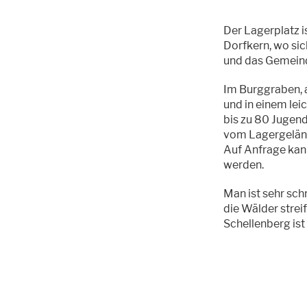
Der Lagerplatz i
Dorfkern, wo sich
und das Gemeind
Im Burggraben,
und in einem lei
bis zu 80 Jugen
vom Lagergelände
Auf Anfrage kann
werden.
Man ist sehr schn
die Wälder strei
Schellenberg ist 